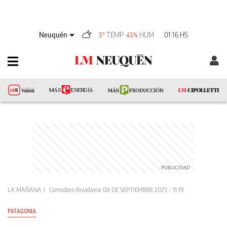
Neuquén
TEMP
HUM
01:16 HS
5°
45%
LA MAÑANA
Comodoro Rivadavia
08 DE SEPTIEMBRE 2025 - 11:19
PATAGONIA