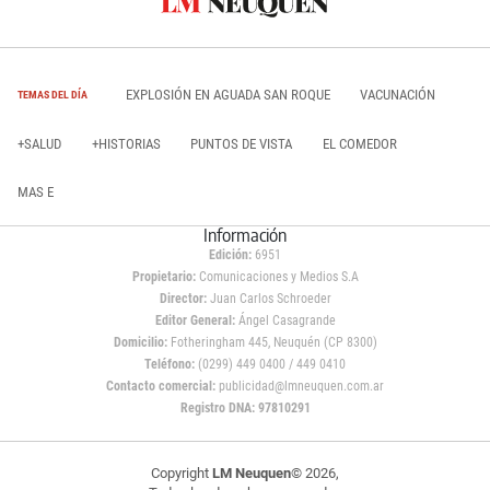
EXPLOSIÓN EN AGUADA SAN ROQUE
VACUNACIÓN
TEMAS DEL DÍA
+SALUD
+HISTORIAS
PUNTOS DE VISTA
EL COMEDOR
MAS E
Información
Edición:
6951
Propietario:
Comunicaciones y Medios S.A
Director:
Juan Carlos Schroeder
Editor General:
Ángel Casagrande
Domicilio:
Fotheringham 445, Neuquén (CP 8300)
Teléfono:
(0299) 449 0400 / 449 0410
Contacto comercial:
publicidad@lmneuquen.com.ar
Registro DNA: 97810291
Copyright
LM Neuquen
© 2026,