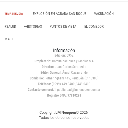
EXPLOSIÓN EN AGUADA SAN ROQUE
VACUNACIÓN
TEMAS DEL DÍA
+SALUD
+HISTORIAS
PUNTOS DE VISTA
EL COMEDOR
MAS E
Información
Edición:
6952
Propietario:
Comunicaciones y Medios S.A
Director:
Juan Carlos Schroeder
Editor General:
Ángel Casagrande
Domicilio:
Fotheringham 445, Neuquén (CP 8300)
Teléfono:
(0299) 449 0400 / 449 0410
Contacto comercial:
publicidad@lmneuquen.com.ar
Registro DNA: 97810291
Copyright
LM Neuquen
© 2026,
Todos los derechos reservados