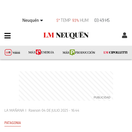
Neuquén
TEMP
HUM
03:49 HS
5°
93%
LA MAÑANA
Rawson
04 DE JULIO 2025 - 16:44
PATAGONIA