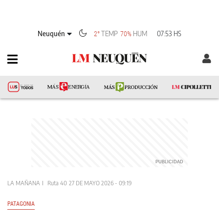
Neuquén
TEMP
HUM
07:53 HS
2°
70%
LA MAÑANA
Ruta 40
27 DE MAYO 2026 - 09:19
PATAGONIA