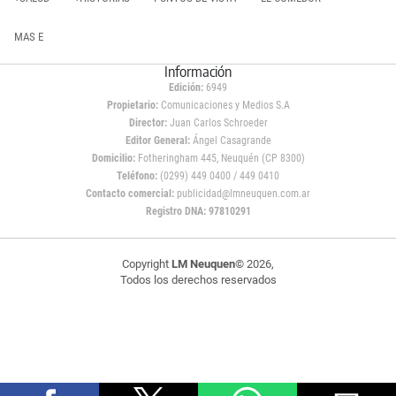
MAS E
Información
Edición:
6949
Propietario:
Comunicaciones y Medios S.A
Director:
Juan Carlos Schroeder
Editor General:
Ángel Casagrande
Domicilio:
Fotheringham 445, Neuquén (CP 8300)
Teléfono:
(0299) 449 0400 / 449 0410
Contacto comercial:
publicidad@lmneuquen.com.ar
Registro DNA: 97810291
Copyright
LM Neuquen
© 2026,
Todos los derechos reservados