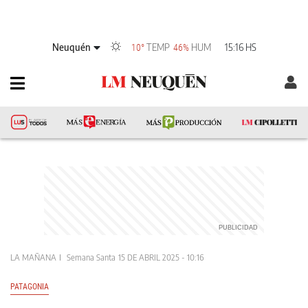
Neuquén
TEMP
HUM
15:16 HS
10°
46%
LA MAÑANA
Semana Santa
15 DE ABRIL 2025 - 10:16
PATAGONIA