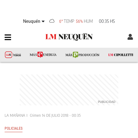
Neuquén
TEMP
HUM
00:35 HS
6°
56%
LA MAÑANA
Crimen
14 DE JULIO 2018 - 00:35
POLICIALES