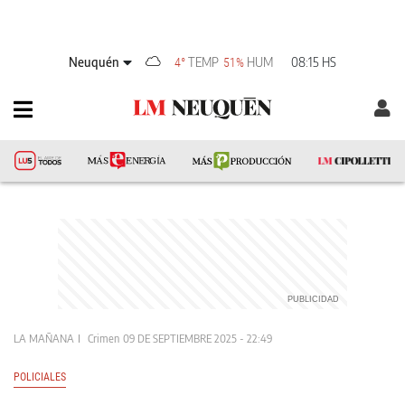
Neuquén
TEMP
HUM
08:15 HS
4°
51%
LA MAÑANA
Crimen
09 DE SEPTIEMBRE 2025 - 22:49
POLICIALES