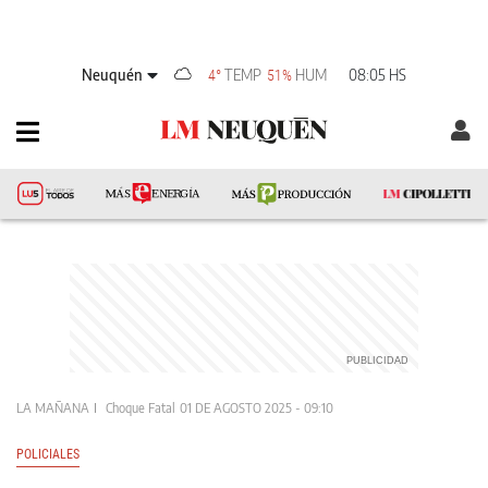
Neuquén
TEMP
HUM
08:05 HS
4°
51%
LA MAÑANA
Choque Fatal
01 DE AGOSTO 2025 - 09:10
POLICIALES