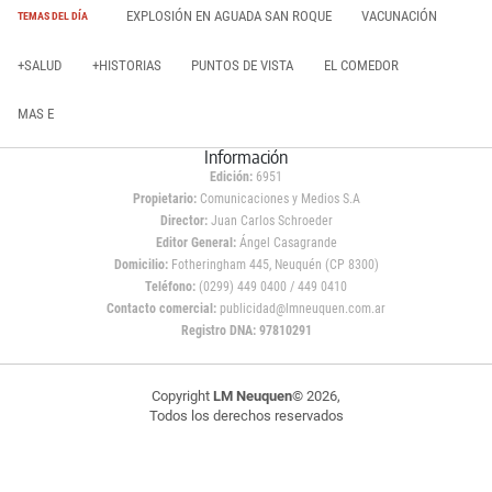
EXPLOSIÓN EN AGUADA SAN ROQUE
VACUNACIÓN
TEMAS DEL DÍA
+SALUD
+HISTORIAS
PUNTOS DE VISTA
EL COMEDOR
MAS E
Información
Edición:
6951
Propietario:
Comunicaciones y Medios S.A
Director:
Juan Carlos Schroeder
Editor General:
Ángel Casagrande
Domicilio:
Fotheringham 445, Neuquén (CP 8300)
Teléfono:
(0299) 449 0400 / 449 0410
Contacto comercial:
publicidad@lmneuquen.com.ar
Registro DNA: 97810291
Copyright
LM Neuquen
© 2026,
Todos los derechos reservados