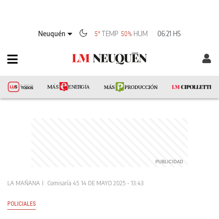
Neuquén
TEMP
HUM
06:21 HS
5°
50%
LA MAÑANA
Comisaría 45
14 DE MAYO 2025 - 13:43
POLICIALES