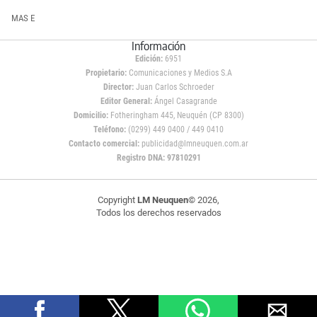
MAS E
Información
Edición:
6951
Propietario:
Comunicaciones y Medios S.A
Director:
Juan Carlos Schroeder
Editor General:
Ángel Casagrande
Domicilio:
Fotheringham 445, Neuquén (CP 8300)
Teléfono:
(0299) 449 0400 / 449 0410
Contacto comercial:
publicidad@lmneuquen.com.ar
Registro DNA: 97810291
Copyright
LM Neuquen
© 2026,
Todos los derechos reservados