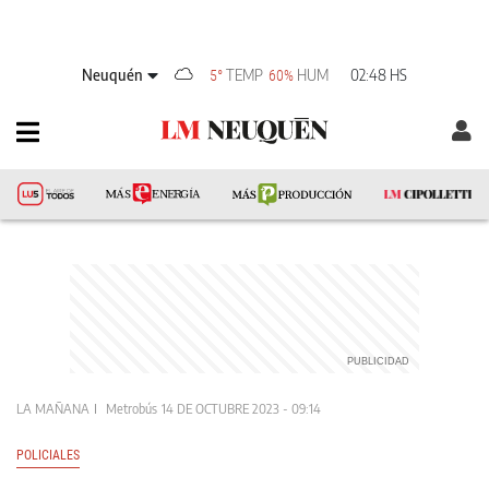
Neuquén
TEMP
HUM
02:48 HS
5°
60%
LA MAÑANA
Metrobús
14 DE OCTUBRE 2023 - 09:14
POLICIALES