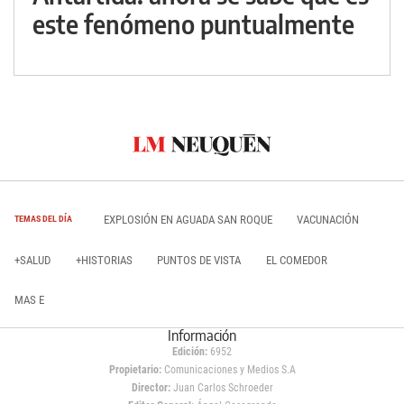
este fenómeno puntualmente
EXPLOSIÓN EN AGUADA SAN ROQUE
VACUNACIÓN
TEMAS DEL DÍA
+SALUD
+HISTORIAS
PUNTOS DE VISTA
EL COMEDOR
MAS E
Información
Edición:
6952
Propietario:
Comunicaciones y Medios S.A
Director:
Juan Carlos Schroeder