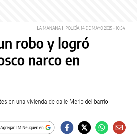
LA MAÑANA
POLICÍA
14 DE MAYO 2025 - 10:54
 un robo y logró
iosco narco en
es en una vivienda de calle Merlo del barrio
 Agregar LM Neuquen en