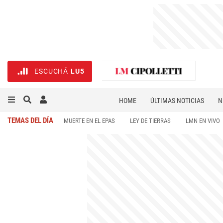
ESCUCHÁ
LU5
HOME
ÚLTIMAS NOTICIAS
N
NECROLÓGICAS
DEPORTES
TEMAS DEL DÍA
MUERTE EN EL EPAS
LEY DE TIERRAS
LMN EN VIVO