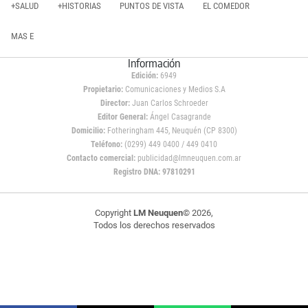
+SALUD
+HISTORIAS
PUNTOS DE VISTA
EL COMEDOR
MAS E
Información
Edición:
6949
Propietario:
Comunicaciones y Medios S.A
Director:
Juan Carlos Schroeder
Editor General:
Ángel Casagrande
Domicilio:
Fotheringham 445, Neuquén (CP 8300)
Teléfono:
(0299) 449 0400 / 449 0410
Contacto comercial:
publicidad@lmneuquen.com.ar
Registro DNA: 97810291
Copyright
LM Neuquen
© 2026,
Todos los derechos reservados