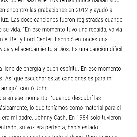
 los '80 en Nashville. Los temas nunca habían sido
ien encontró las grabaciones en 2012 y ayudó a
la luz. Las doce canciones fueron registradas cuando
 su vida. “En ese momento tuvo una recaída, volvía
en el Betty Ford Center. Escribió entonces una
 vida y el acercamiento a Dios. Es una canción difícil
.
ba lleno de energía y buen espíritu. En ese momento
. Así que escuchar estas canciones es para mí
r amigo”, contó John.
fecta en ese momento. “Cuando descubrí las
 Básicamente, lo que teníamos como material para el
sta era mi padre, Johnny Cash. En 1984 solo tuvieron
ntrado, su voz era perfecta, había estado