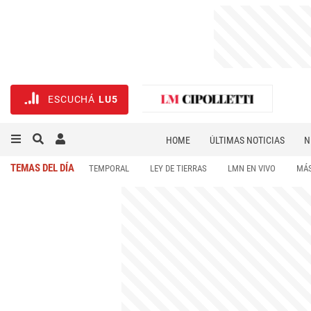
ESCUCHÁ
LU5
HOME
ÚLTIMAS NOTICIAS
N
NECROLÓGICAS
DEPORTES
TEMAS DEL DÍA
TEMPORAL
LEY DE TIERRAS
LMN EN VIVO
MÁS