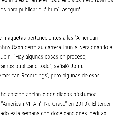
 es impresionante en todo el disco. Pero tuvimos
les para publicar el álbum”, aseguró.
ne maquetas pertenecientes a las "American
hhny Cash cerró su carrera triunfal versionando a
Rubin. “Hay algunas cosas en proceso,
ramos publicarlo todo", señaló John.
 ‘American Recordings’, pero algunas de esas
n ha sacado adelante dos discos póstumos
American VI: Ain’t No Grave" en 2010). El tercer
gado esta semana con doce canciones inéditas