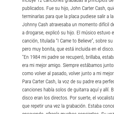
incluye 12 canciones grabadas a principios de
publicados. Fue su hijo, John Carter Cash, qu
terminarlas para que la placa pudiese salir a 
Johnny Cash atravesaba un momento difícil de
a drogarse, explicó su hijo. El músico estuvo 
canción, titulada “I Came to Believe”, sobre su
pero muy bonita, que está incluida en el disco
"En 1984 mi padre se recuperó, brillaba, esta
era mi mejor amigo. Siempre estábamos juntos
como volver al pasado, volver junto a mi mejo
Para Carter Cash, la voz de su padre era per
canciones había solos de guitarra aquí y allí.
disco eran los directos. Por suerte, el vocali
que repetir una vez la grabación. Estaba conce