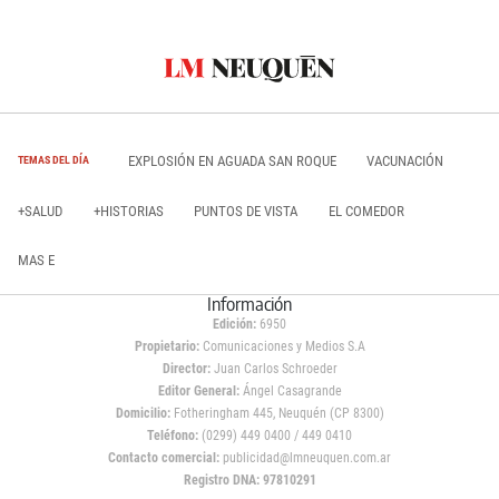
EXPLOSIÓN EN AGUADA SAN ROQUE
VACUNACIÓN
TEMAS DEL DÍA
+SALUD
+HISTORIAS
PUNTOS DE VISTA
EL COMEDOR
MAS E
Información
Edición:
6950
Propietario:
Comunicaciones y Medios S.A
Director:
Juan Carlos Schroeder
Editor General:
Ángel Casagrande
Domicilio:
Fotheringham 445, Neuquén (CP 8300)
Teléfono:
(0299) 449 0400 / 449 0410
Contacto comercial:
publicidad@lmneuquen.com.ar
Registro DNA: 97810291