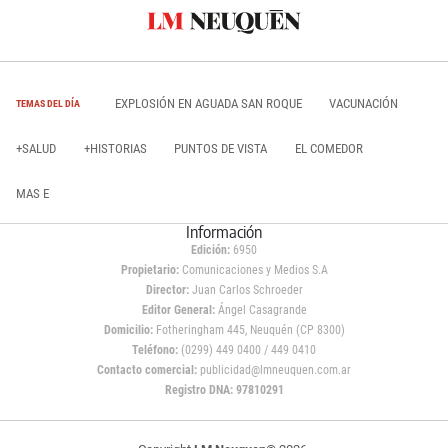
EXPLOSIÓN EN AGUADA SAN ROQUE
VACUNACIÓN
TEMAS DEL DÍA
+SALUD
+HISTORIAS
PUNTOS DE VISTA
EL COMEDOR
MAS E
Información
Edición:
6950
Propietario:
Comunicaciones y Medios S.A
Director:
Juan Carlos Schroeder
Editor General:
Ángel Casagrande
Domicilio:
Fotheringham 445, Neuquén (CP 8300)
Teléfono:
(0299) 449 0400 / 449 0410
Contacto comercial:
publicidad@lmneuquen.com.ar
Registro DNA: 97810291