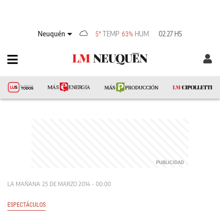
Neuquén
TEMP
HUM
02:27 HS
5°
63%
LA MAÑANA
25 DE MARZO 2014 - 00:00
ESPECTÁCULOS