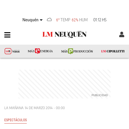
Neuquén
TEMP
HUM
01:12 HS
6°
62%
LA MAÑANA
14 DE MARZO 2014 - 00:00
ESPECTÁCULOS