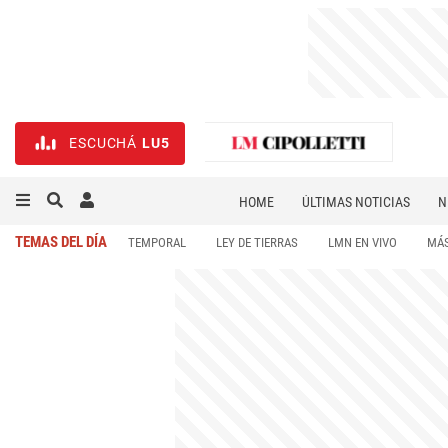
ESCUCHÁ
LU5
HOME
ÚLTIMAS NOTICIAS
N
NECROLÓGICAS
DEPORTES
TEMAS DEL DÍA
TEMPORAL
LEY DE TIERRAS
LMN EN VIVO
MÁS