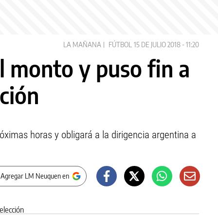
LA MAÑANA
FÚTBOL
15 DE JULIO 2018 - 11:20
l monto y puso fin a
cción
róximas horas y obligará a la dirigencia argentina a
 Agregar LM Neuquen en