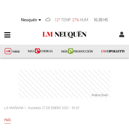
Neuquén
TEMP
HUM
16:38 HS
12°
27%
LA MAÑANA
Avioneta
27 DE ENERO 2021 - 10:07
PAÍS