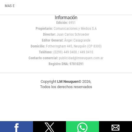
MAS E
Información
Edición:
6951
Propietario:
Comunicaciones y Medios S.A
Director:
Juan Carlos Schroeder
Editor General:
Ángel Casagrande
Domicilio:
Fotheringham 445, Neuquén (CP 8300)
Teléfono:
(0299) 449 0400 / 449 0410
Contacto comercial:
publicidad@lmneuquen.com.ar
Registro DNA: 97810291
Copyright
LM Neuquen
© 2026,
Todos los derechos reservados