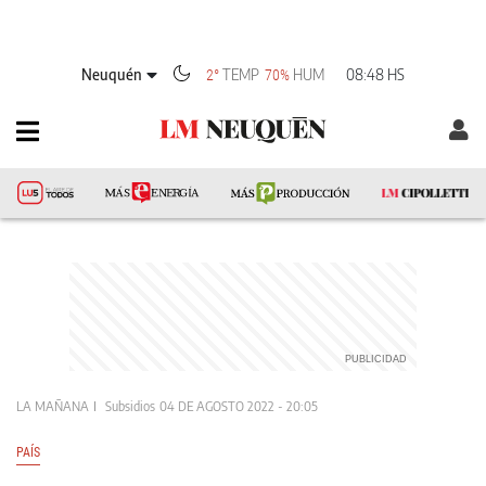
Neuquén
TEMP
HUM
08:48 HS
2°
70%
LA MAÑANA
Subsidios
04 DE AGOSTO 2022 - 20:05
PAÍS