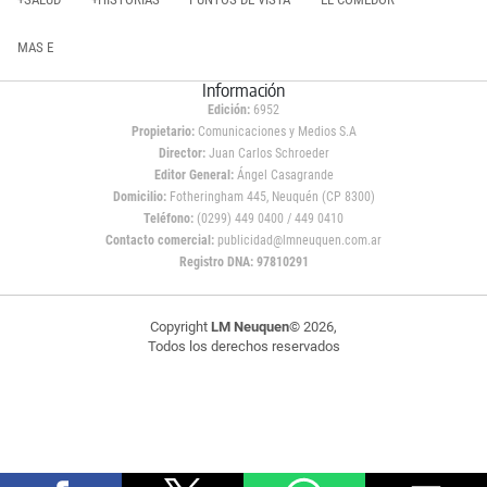
MAS E
Información
Edición:
6952
Propietario:
Comunicaciones y Medios S.A
Director:
Juan Carlos Schroeder
Editor General:
Ángel Casagrande
Domicilio:
Fotheringham 445, Neuquén (CP 8300)
Teléfono:
(0299) 449 0400 / 449 0410
Contacto comercial:
publicidad@lmneuquen.com.ar
Registro DNA: 97810291
Copyright
LM Neuquen
© 2026,
Todos los derechos reservados