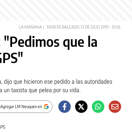
LA MAÑANA
TAXISTA BALEADO
13 DE JULIO 2019 - 10:16
: "Pedimos que la
GPS"
a, dijo que hicieron ese pedido a las autoridades
 a un taxista que pelea por su vida.
 Agregar LM Neuquen en