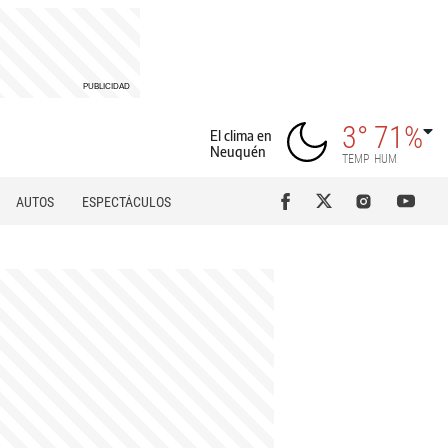
3°
71%
El clima en
Neuquén
TEMP
HUM
AUTOS
ESPECTÁCULOS