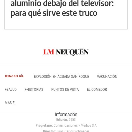
aluminio debajo del televisor:
para qué sirve este truco
EXPLOSIÓN EN AGUADA SAN ROQUE
VACUNACIÓN
TEMAS DEL DÍA
+SALUD
+HISTORIAS
PUNTOS DE VISTA
EL COMEDOR
MAS E
Información
Edición:
6953
Propietario:
Comunicaciones y Medios S.A
Director:
Juan Carlos Schroeder