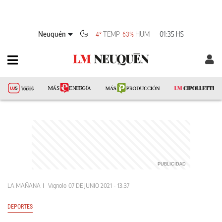
Neuquén
TEMP
HUM
01:35 HS
4°
63%
LA MAÑANA
Vignolo
07 DE JUNIO 2021 - 13:37
DEPORTES