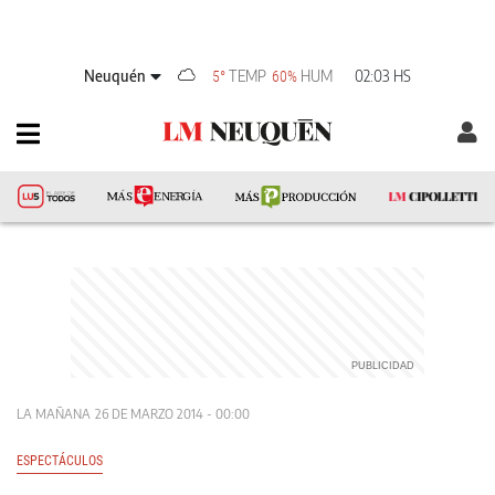
Neuquén
TEMP
HUM
02:03 HS
5°
60%
LA MAÑANA
26 DE MARZO 2014 - 00:00
ESPECTÁCULOS