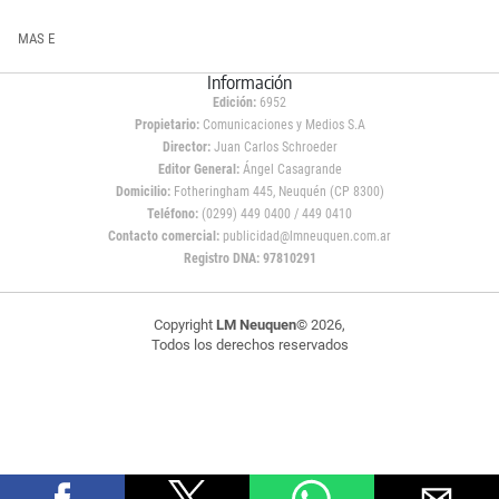
MAS E
Información
Edición:
6952
Propietario:
Comunicaciones y Medios S.A
Director:
Juan Carlos Schroeder
Editor General:
Ángel Casagrande
Domicilio:
Fotheringham 445, Neuquén (CP 8300)
Teléfono:
(0299) 449 0400 / 449 0410
Contacto comercial:
publicidad@lmneuquen.com.ar
Registro DNA: 97810291
Copyright
LM Neuquen
© 2026,
Todos los derechos reservados