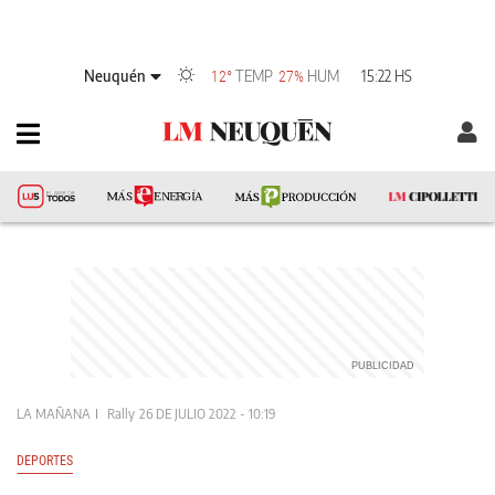
Neuquén
TEMP
HUM
15:22 HS
12°
27%
LA MAÑANA
Rally
26 DE JULIO 2022 - 10:19
DEPORTES