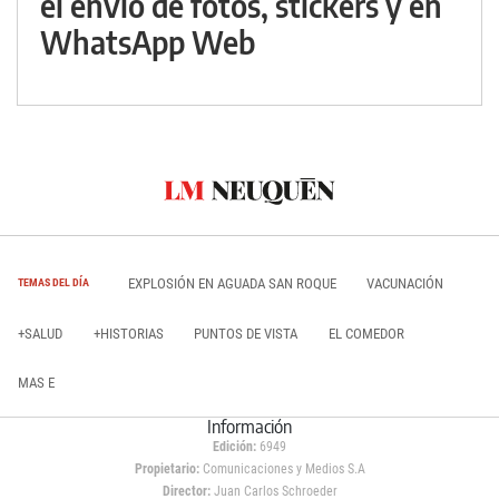
el envío de fotos, stickers y en
WhatsApp Web
EXPLOSIÓN EN AGUADA SAN ROQUE
VACUNACIÓN
TEMAS DEL DÍA
+SALUD
+HISTORIAS
PUNTOS DE VISTA
EL COMEDOR
MAS E
Información
Edición:
6949
Propietario:
Comunicaciones y Medios S.A
Director:
Juan Carlos Schroeder