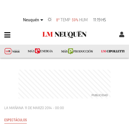
Neuquén
TEMP
HUM
11:19 HS
8°
59%
LA MAÑANA
11 DE MARZO 2014 - 00:00
ESPECTÁCULOS