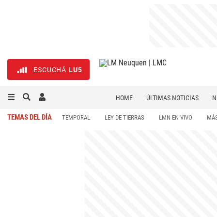
ESCUCHÁ
LU5
HOME
ÚLTIMAS NOTICIAS
N
NECROLÓGICAS
DEPORTES
TEMAS DEL DÍA
TEMPORAL
LEY DE TIERRAS
LMN EN VIVO
MÁS