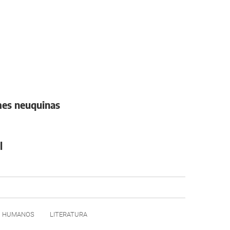
ymes neuquinas
l
HUMANOS
LITERATURA