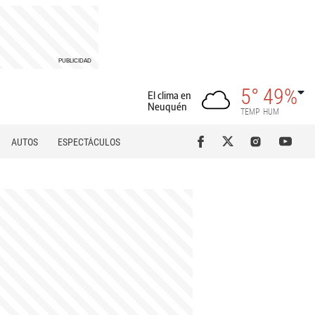
5°
49%
El clima en
Neuquén
TEMP
HUM
AUTOS
ESPECTÁCULOS