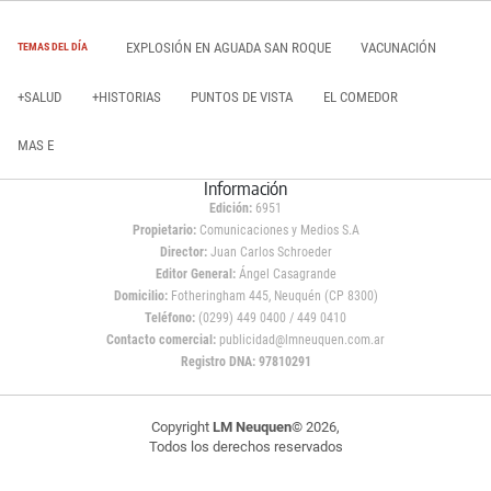
EXPLOSIÓN EN AGUADA SAN ROQUE
VACUNACIÓN
TEMAS DEL DÍA
+SALUD
+HISTORIAS
PUNTOS DE VISTA
EL COMEDOR
MAS E
Información
Edición:
6951
Propietario:
Comunicaciones y Medios S.A
Director:
Juan Carlos Schroeder
Editor General:
Ángel Casagrande
Domicilio:
Fotheringham 445, Neuquén (CP 8300)
Teléfono:
(0299) 449 0400 / 449 0410
Contacto comercial:
publicidad@lmneuquen.com.ar
Registro DNA: 97810291
Copyright
LM Neuquen
© 2026,
Todos los derechos reservados