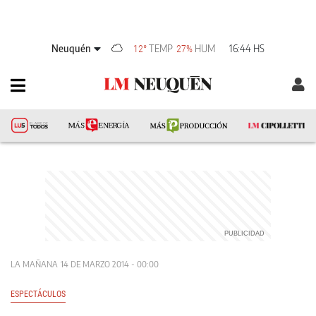
Neuquén
TEMP
HUM
16:44 HS
12°
27%
LA MAÑANA
14 DE MARZO 2014 - 00:00
ESPECTÁCULOS