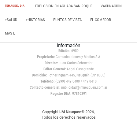
EXPLOSIÓN EN AGUADA SAN ROQUE
VACUNACIÓN
TEMAS DEL DÍA
+SALUD
+HISTORIAS
PUNTOS DE VISTA
EL COMEDOR
MAS E
Información
Edición:
6950
Propietario:
Comunicaciones y Medios S.A
Director:
Juan Carlos Schroeder
Editor General:
Ángel Casagrande
Domicilio:
Fotheringham 445, Neuquén (CP 8300)
Teléfono:
(0299) 449 0400 / 449 0410
Contacto comercial:
publicidad@lmneuquen.com.ar
Registro DNA: 97810291
Copyright
LM Neuquen
© 2026,
Todos los derechos reservados