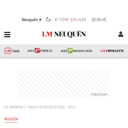
Neuquén
TEMP
HUM
20:06 HS
8°
52%
LA MAÑANA
Canal V
05 DE JULIO 2022 - 20:21
NEUQUÉN