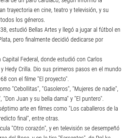
ederal de un paro cardíaco, según informó la
 trayectoria en cine, teatro y televisión, y su
todos los géneros.
8, estudió Bellas Artes y llegó a jugar al fútbol en
Plata, pero finalmente decidió dedicarse por
n Capital Federal, donde estudió con Carlos
y Hedy Crilla. Dio sus primeros pasos en el mundo
68 con el filme "El proyecto".
 como "Cebollitas", "Gasoleros", "Mujeres de nadie",
", "Don Juan y su bella dama" y "El puntero".
éptimo arte en filmes como "Los caballeros de la
dicto final", entre otras.
ícula "Otro corazón", y en televisión se desempeñó