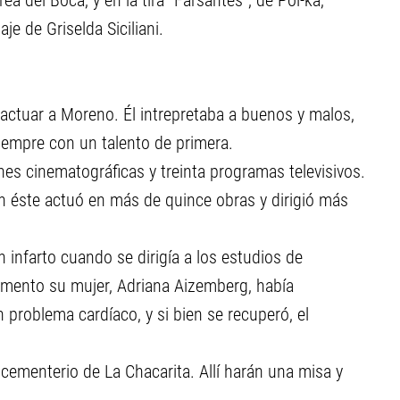
ea del Boca, y en la tira "Farsantes", de Pol-ka,
e de Griselda Siciliani.
z actuar a Moreno. Él intrepretaba a buenos y malos,
empre con un talento de primera.
nes cinematográficas y treinta programas televisivos.
En éste actuó en más de quince obras y dirigió más
 infarto cuando se dirigía a los estudios de
momento su mujer, Adriana Aizemberg, había
 problema cardíaco, y si bien se recuperó, el
cementerio de La Chacarita. Allí harán una misa y