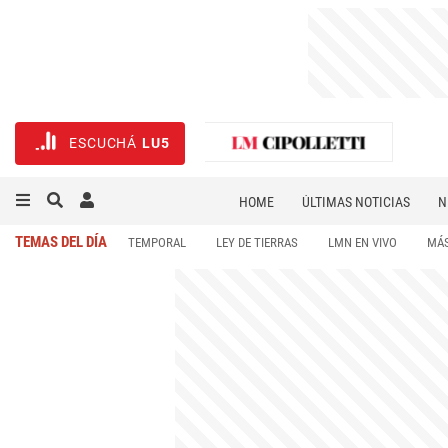
ESCUCHÁ
LU5
HOME
ÚLTIMAS NOTICIAS
N
NECROLÓGICAS
DEPORTES
TEMAS DEL DÍA
TEMPORAL
LEY DE TIERRAS
LMN EN VIVO
MÁS