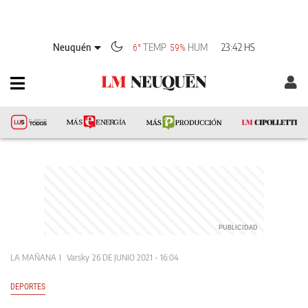
Neuquén
TEMP
HUM
23:42 HS
6°
59%
LA MAÑANA
Varsky
26 DE JUNIO 2021 - 16:04
DEPORTES