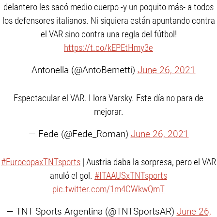
delantero les sacó medio cuerpo -y un poquito más- a todos
los defensores italianos. Ni siquiera están apuntando contra
el VAR sino contra una regla del fútbol!
https://t.co/kEPEtHmy3e
— Antonella (@AntoBernetti)
June 26, 2021
Espectacular el VAR. Llora Varsky. Este día no para de
mejorar.
— Fede (@Fede_Roman)
June 26, 2021
#EurocopaxTNTsports
| Austria daba la sorpresa, pero el VAR
anuló el gol.
#ITAAUSxTNTsports
pic.twitter.com/1m4CWkwQmT
— TNT Sports Argentina (@TNTSportsAR)
June 26,