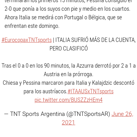
terminaran los primeros 15 minutos, Pessina consiguió el
2-0 que ponía a los suyos con pie y medio en los cuartos.
Ahora Italia se medirá con Portugal o Bélgica, que se
enfrentan este domingo.
#EurocopaxTNTsports
| ITALIA SUFRIÓ MÁS DE LA CUENTA,
PERO CLASIFICÓ
Tras el 0 a 0 en los 90 minutos, la Azzurra derrotó por 2 a 1 a
Austria en la prórroga.
Chiesa y Pessina marcaron para Italia y Kalajdzic descontó
para los austríacos.
#ITAAUSxTNTsports
pic.twitter.com/BUSZZzHEm4
— TNT Sports Argentina (@TNTSportsAR)
June 26,
2021