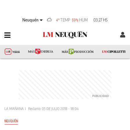
Neuquén
TEMP
HUM
03:27 HS
4°
59%
LA MAÑANA
Reclamo
05 DE JULIO 2018 - 18:04
NEUQUÉN