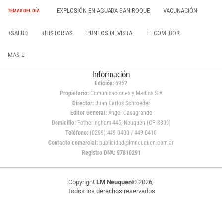
EXPLOSIÓN EN AGUADA SAN ROQUE
VACUNACIÓN
TEMAS DEL DÍA
+SALUD
+HISTORIAS
PUNTOS DE VISTA
EL COMEDOR
MAS E
Información
Edición:
6952
Propietario:
Comunicaciones y Medios S.A
Director:
Juan Carlos Schroeder
Editor General:
Ángel Casagrande
Domicilio:
Fotheringham 445, Neuquén (CP 8300)
Teléfono:
(0299) 449 0400 / 449 0410
Contacto comercial:
publicidad@lmneuquen.com.ar
Registro DNA: 97810291
Copyright
LM Neuquen
© 2026,
Todos los derechos reservados