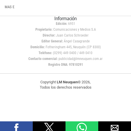
MAS E
Información
Edición:
6951
Propietario:
Comunicaciones y Medios S.A
Director:
Juan Carlos Schroeder
Editor General:
Ángel Casagrande
Domicilio:
Fotheringham 445, Neuquén (CP 8300)
Teléfono:
(0299) 449 0400 / 449 0410
Contacto comercial:
publicidad@lmneuquen.com.ar
Registro DNA: 97810291
Copyright
LM Neuquen
© 2026,
Todos los derechos reservados