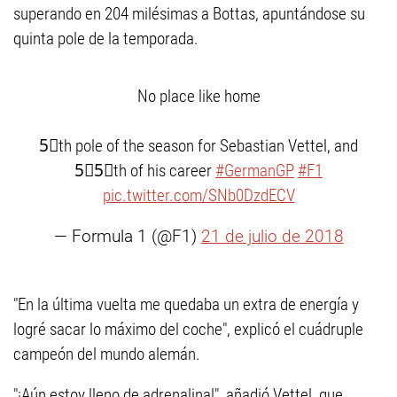
superando en 204 milésimas a Bottas, apuntándose su
quinta pole de la temporada.
No place like home
5⃣th pole of the season for Sebastian Vettel, and
5⃣5⃣th of his career
#GermanGP
#F1
pic.twitter.com/SNb0DzdECV
— Formula 1 (@F1)
21 de julio de 2018
"En la última vuelta me quedaba un extra de energía y
logré sacar lo máximo del coche", explicó el cuádruple
campeón del mundo alemán.
"¡Aún estoy lleno de adrenalina!", añadió Vettel, que