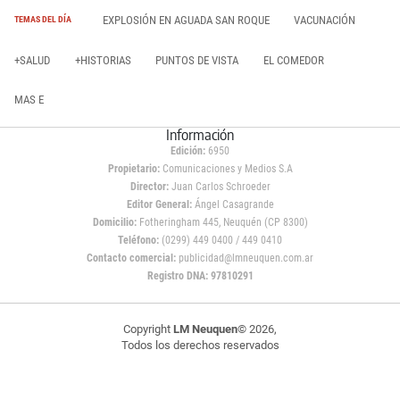
EXPLOSIÓN EN AGUADA SAN ROQUE
VACUNACIÓN
TEMAS DEL DÍA
+SALUD
+HISTORIAS
PUNTOS DE VISTA
EL COMEDOR
MAS E
Información
Edición:
6950
Propietario:
Comunicaciones y Medios S.A
Director:
Juan Carlos Schroeder
Editor General:
Ángel Casagrande
Domicilio:
Fotheringham 445, Neuquén (CP 8300)
Teléfono:
(0299) 449 0400 / 449 0410
Contacto comercial:
publicidad@lmneuquen.com.ar
Registro DNA: 97810291
Copyright
LM Neuquen
© 2026,
Todos los derechos reservados