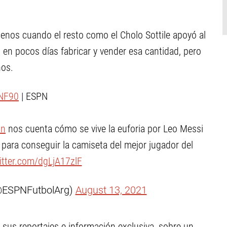
 menos cuando el resto como el Cholo Sottile apoyó al
en pocos días fabricar y vender esa cantidad, pero
nos.
NF90
| ESPN
in
nos cuenta cómo se vive la euforia por Leo Messi
G para conseguir la camiseta del mejor jugador del
itter.com/dgLjA17zlF
(@ESPNFutbolArg)
August 13, 2021
 sus reportajes e información exclusiva, sobre un