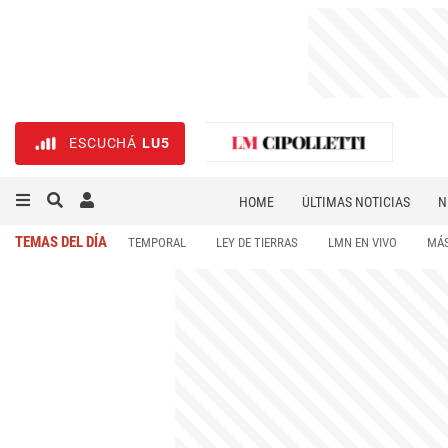
ESCUCHÁ
LU5
HOME
ÚLTIMAS NOTICIAS
N
NECROLÓGICAS
DEPORTES
TEMAS DEL DÍA
TEMPORAL
LEY DE TIERRAS
LMN EN VIVO
MÁS