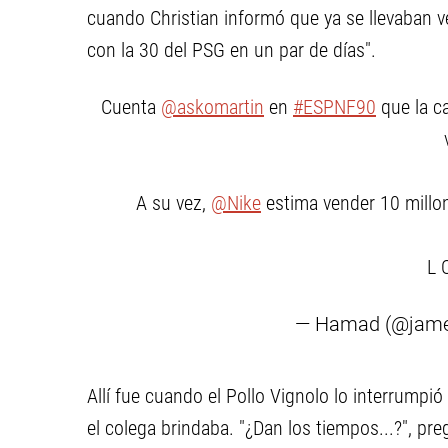
cuando Christian informó que ya se llevaban 
con la 30 del PSG en un par de días".
Cuenta
@askomartin
en
#ESPNF90
que la c
A su vez,
@Nike
estima vender 10 millo
L 
— Hamad (@jam
Allí fue cuando el Pollo Vignolo lo interrumpi
el colega brindaba. "¿Dan los tiempos...?", pr