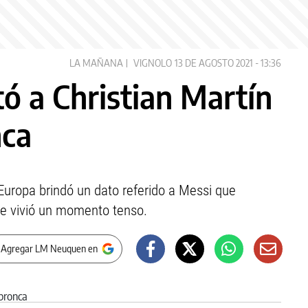
LA MAÑANA
VIGNOLO
13 DE AGOSTO 2021 - 13:36
ó a Christian Martín
nca
 Europa brindó un dato referido a Messi que
 se vivió un momento tenso.
 Agregar LM Neuquen en