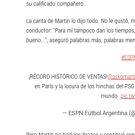
su calificado compañero...
La carita de Martin lo dijo todo. No le gustó,
conductor: "Para mí tampoco dan los tiempos, 
bueno...", aseguró palabras más, palabras me
#ESP
¡RÉCORD HISTÓRICO DE VENTAS!
@askomart
en París y la locura de los hinchas del PS
mundo.
pic.tw
— ESPN Fútbol Argentina 
Pero Martin no bajó los brazos y continuó con