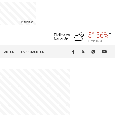
5°
56%
El clima en
Neuquén
TEMP
HUM
AUTOS
ESPECTÁCULOS