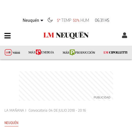
Neuquén
TEMP
HUM
06:31 HS
5°
50%
LA MAÑANA
Convocatoria
04 DE JULIO 2018 - 20:16
NEUQUÉN