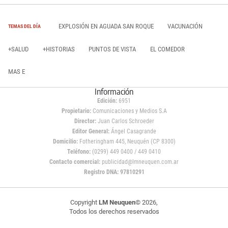
EXPLOSIÓN EN AGUADA SAN ROQUE
VACUNACIÓN
TEMAS DEL DÍA
+SALUD
+HISTORIAS
PUNTOS DE VISTA
EL COMEDOR
MAS E
Información
Edición:
6951
Propietario:
Comunicaciones y Medios S.A
Director:
Juan Carlos Schroeder
Editor General:
Ángel Casagrande
Domicilio:
Fotheringham 445, Neuquén (CP 8300)
Teléfono:
(0299) 449 0400 / 449 0410
Contacto comercial:
publicidad@lmneuquen.com.ar
Registro DNA: 97810291
Copyright
LM Neuquen
© 2026,
Todos los derechos reservados