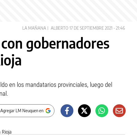
LA MAÑANA
ALBERTO
17 DE SEPTIEMBRE 2021 - 21:46
á con gobernadores
ioja
do en los mandatarios provinciales, luego del
nal.
 Agregar LM Neuquen en