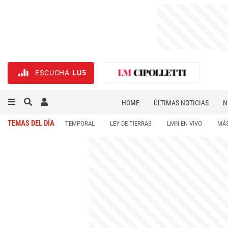
ESCUCHÁ
LU5
HOME
ÚLTIMAS NOTICIAS
N
NECROLÓGICAS
DEPORTES
TEMAS DEL DÍA
TEMPORAL
LEY DE TIERRAS
LMN EN VIVO
MÁS