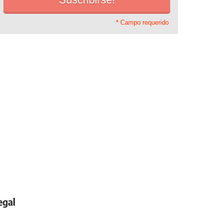
* Campo requerido
egal