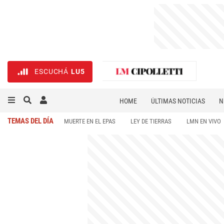
ESCUCHÁ
LU5
HOME
ÚLTIMAS NOTICIAS
N
NECROLÓGICAS
DEPORTES
TEMAS DEL DÍA
MUERTE EN EL EPAS
LEY DE TIERRAS
LMN EN VIVO