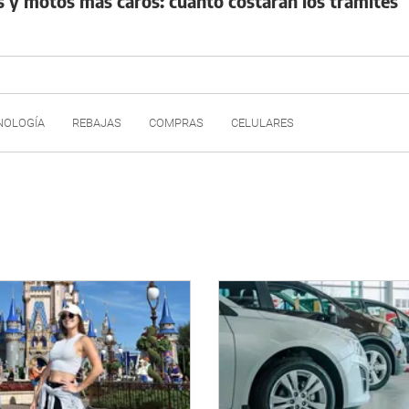
s y motos más caros: cuánto costarán los trámites
NOLOGÍA
REBAJAS
COMPRAS
CELULARES