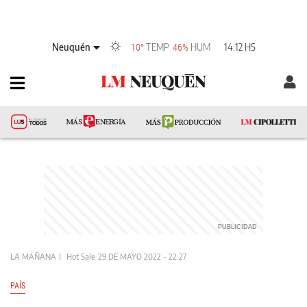
Neuquén
TEMP
HUM
14:12 HS
10°
46%
LA MAÑANA
Hot Sale
29 DE MAYO 2022 - 22:27
PAÍS