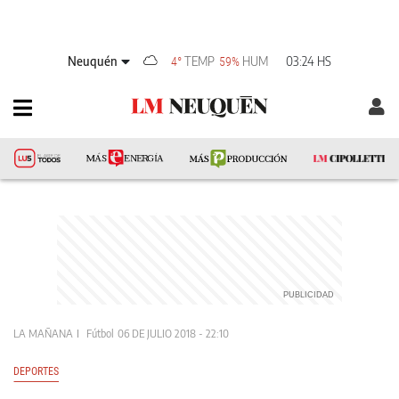
Neuquén
TEMP
HUM
03:24 HS
4°
59%
LA MAÑANA
Fútbol
06 DE JULIO 2018 - 22:10
DEPORTES