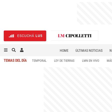
ESCUCHÁ
LU5
HOME
ÚLTIMAS NOTICIAS
N
NECROLÓGICAS
DEPORTES
TEMAS DEL DÍA
TEMPORAL
LEY DE TIERRAS
LMN EN VIVO
MÁS