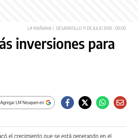
LA MAÑANA
DESARROLLO
11 DE JULIO 2018 - 00:00
ás inversiones para
 Agregar LM Neuquen en
có el crecimiento que se está generando en el