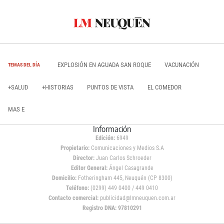
EXPLOSIÓN EN AGUADA SAN ROQUE
VACUNACIÓN
TEMAS DEL DÍA
+SALUD
+HISTORIAS
PUNTOS DE VISTA
EL COMEDOR
MAS E
Información
Edición:
6949
Propietario:
Comunicaciones y Medios S.A
Director:
Juan Carlos Schroeder
Editor General:
Ángel Casagrande
Domicilio:
Fotheringham 445, Neuquén (CP 8300)
Teléfono:
(0299) 449 0400 / 449 0410
Contacto comercial:
publicidad@lmneuquen.com.ar
Registro DNA: 97810291