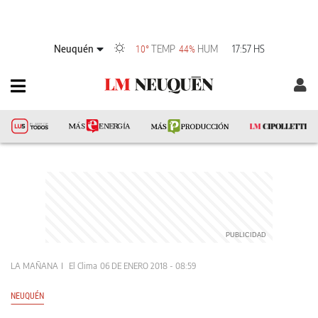
Neuquén
TEMP
HUM
17:57 HS
10°
44%
LA MAÑANA
El Clima
06 DE ENERO 2018 - 08:59
NEUQUÉN