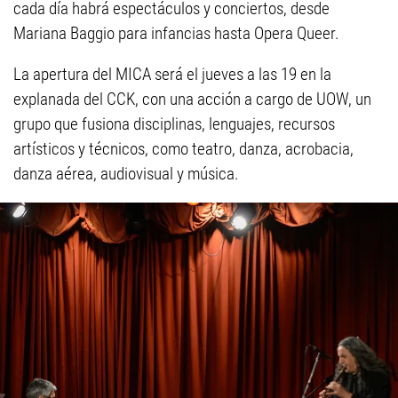
cada día habrá espectáculos y conciertos, desde
Mariana Baggio para infancias hasta Opera Queer.
La apertura del MICA será el jueves a las 19 en la
explanada del CCK, con una acción a cargo de UOW, un
grupo que fusiona disciplinas, lenguajes, recursos
artísticos y técnicos, como teatro, danza, acrobacia,
danza aérea, audiovisual y música.