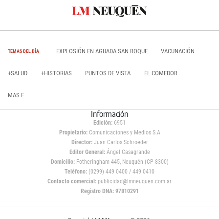
EXPLOSIÓN EN AGUADA SAN ROQUE
VACUNACIÓN
TEMAS DEL DÍA
+SALUD
+HISTORIAS
PUNTOS DE VISTA
EL COMEDOR
MAS E
Información
Edición:
6951
Propietario:
Comunicaciones y Medios S.A
Director:
Juan Carlos Schroeder
Editor General:
Ángel Casagrande
Domicilio:
Fotheringham 445, Neuquén (CP 8300)
Teléfono:
(0299) 449 0400 / 449 0410
Contacto comercial:
publicidad@lmneuquen.com.ar
Registro DNA: 97810291