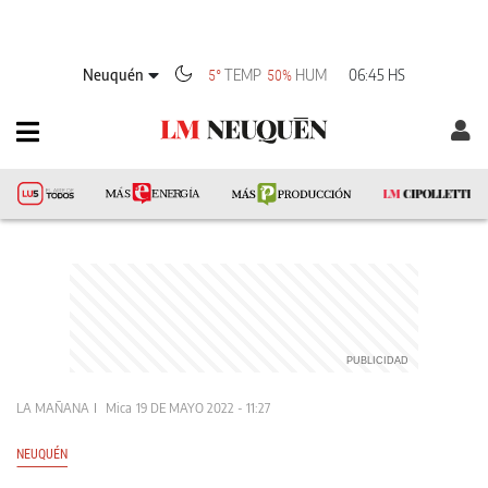
Neuquén
TEMP
HUM
06:45 HS
5°
50%
LA MAÑANA
Mica
19 DE MAYO 2022 - 11:27
NEUQUÉN