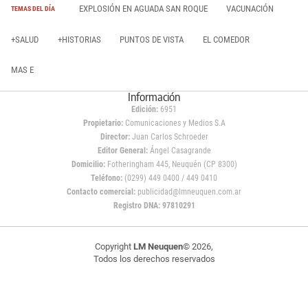
EXPLOSIÓN EN AGUADA SAN ROQUE
VACUNACIÓN
TEMAS DEL DÍA
+SALUD
+HISTORIAS
PUNTOS DE VISTA
EL COMEDOR
MAS E
Información
Edición:
6951
Propietario:
Comunicaciones y Medios S.A
Director:
Juan Carlos Schroeder
Editor General:
Ángel Casagrande
Domicilio:
Fotheringham 445, Neuquén (CP 8300)
Teléfono:
(0299) 449 0400 / 449 0410
Contacto comercial:
publicidad@lmneuquen.com.ar
Registro DNA: 97810291
Copyright
LM Neuquen
© 2026,
Todos los derechos reservados