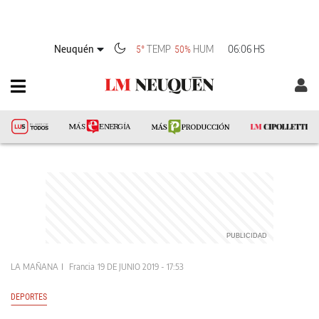
Neuquén
TEMP
HUM
06:06 HS
5°
50%
LA MAÑANA
Francia
19 DE JUNIO 2019 - 17:53
DEPORTES