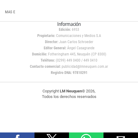
MAS E
Información
Edición:
6953
Propietario:
Comunicaciones y Medios S.A
Director:
Juan Carlos Schroeder
Editor General:
Ángel Casagrande
Domicilio:
Fotheringham 445, Neuquén (CP 8300)
Teléfono:
(0299) 449 0400 / 449 0410
Contacto comercial:
publicidad@lmneuquen.com.ar
Registro DNA: 97810291
Copyright
LM Neuquen
© 2026,
Todos los derechos reservados