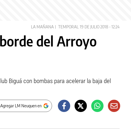
LA MAÑANA
TEMPORAL
19 DE JULIO 2018 - 12:24
sborde del Arroyo
club Biguá con bombas para acelerar la baja del
 Agregar LM Neuquen en