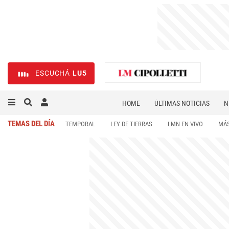
ESCUCHÁ
LU5
HOME
ÚLTIMAS NOTICIAS
N
NECROLÓGICAS
DEPORTES
TEMAS DEL DÍA
TEMPORAL
LEY DE TIERRAS
LMN EN VIVO
MÁS