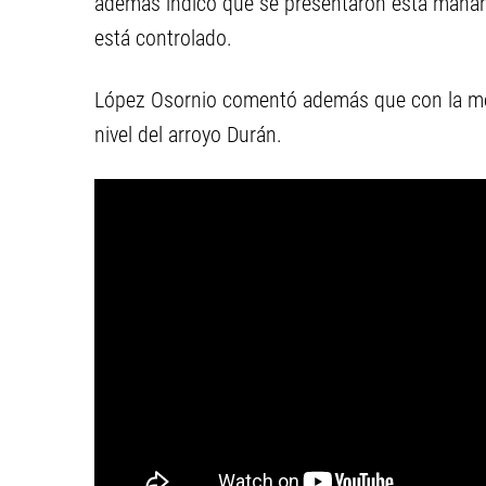
además indicó que se presentaron esta mañana
está controlado.
López Osornio comentó además que con la merma
nivel del arroyo Durán.