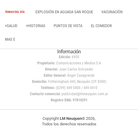
EXPLOSIÓN EN AGUADA SAN ROQUE
VACUNACIÓN
TEMAS DEL DÍA
+SALUD
+HISTORIAS
PUNTOS DE VISTA
EL COMEDOR
MAS E
Información
Edición:
6950
Propietario:
Comunicaciones y Medios S.A
Director:
Juan Carlos Schroeder
Editor General:
Ángel Casagrande
Domicilio:
Fotheringham 445, Neuquén (CP 8300)
Teléfono:
(0299) 449 0400 / 449 0410
Contacto comercial:
publicidad@lmneuquen.com.ar
Registro DNA: 97810291
Copyright
LM Neuquen
© 2026,
Todos los derechos reservados