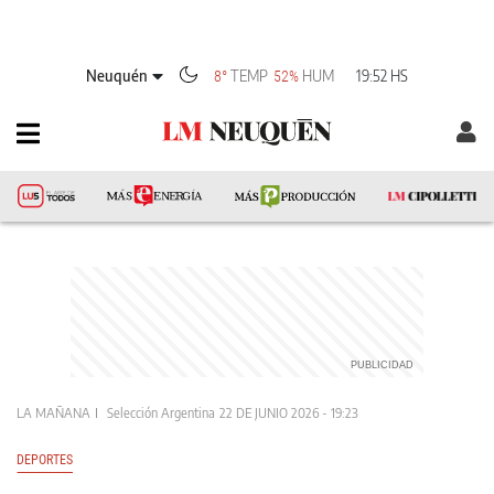
Neuquén
TEMP
HUM
19:52 HS
8°
52%
LA MAÑANA
Selección Argentina
22 DE JUNIO 2026 - 19:23
DEPORTES