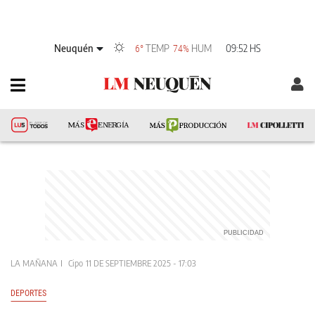
Neuquén
TEMP
HUM
09:52 HS
6°
74%
LA MAÑANA
Cipo
11 DE SEPTIEMBRE 2025 - 17:03
DEPORTES