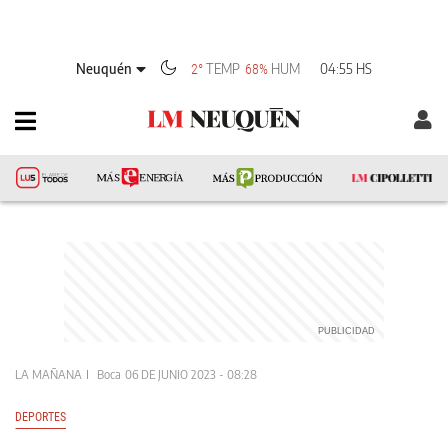
Neuquén
TEMP
HUM
04:55 HS
2°
68%
LA MAÑANA
Boca
06 DE JUNIO 2023 - 08:28
DEPORTES