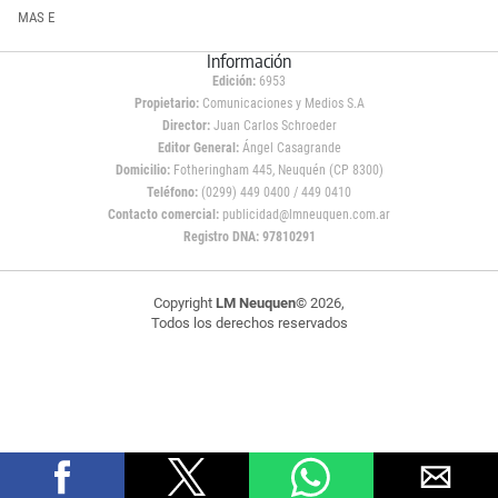
MAS E
Información
Edición:
6953
Propietario:
Comunicaciones y Medios S.A
Director:
Juan Carlos Schroeder
Editor General:
Ángel Casagrande
Domicilio:
Fotheringham 445, Neuquén (CP 8300)
Teléfono:
(0299) 449 0400 / 449 0410
Contacto comercial:
publicidad@lmneuquen.com.ar
Registro DNA: 97810291
Copyright
LM Neuquen
© 2026,
Todos los derechos reservados