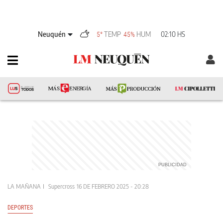
Neuquén
TEMP
HUM
02:10 HS
5°
45%
LA MAÑANA
Supercross
16 DE FEBRERO 2025 - 20:28
DEPORTES