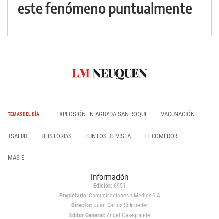
este fenómeno puntualmente
EXPLOSIÓN EN AGUADA SAN ROQUE
VACUNACIÓN
TEMAS DEL DÍA
+SALUD
+HISTORIAS
PUNTOS DE VISTA
EL COMEDOR
MAS E
Información
Edición:
6951
Propietario:
Comunicaciones y Medios S.A
Director:
Juan Carlos Schroeder
Editor General:
Ángel Casagrande