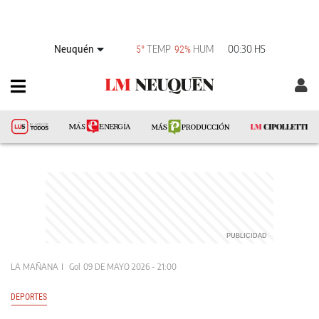
Neuquén
TEMP
HUM
00:30 HS
5°
92%
LA MAÑANA
Gol
09 DE MAYO 2026 - 21:00
DEPORTES