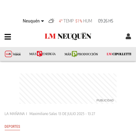
Neuquén
TEMP
HUM
09:26 HS
4°
51%
LA MAÑANA
Maximiliano Salas
13 DE JULIO 2025 - 13:27
DEPORTES