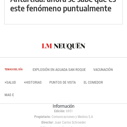
este fenómeno puntualmente
EXPLOSIÓN EN AGUADA SAN ROQUE
VACUNACIÓN
TEMAS DEL DÍA
+SALUD
+HISTORIAS
PUNTOS DE VISTA
EL COMEDOR
MAS E
Información
Edición:
6951
Propietario:
Comunicaciones y Medios S.A
Director:
Juan Carlos Schroeder